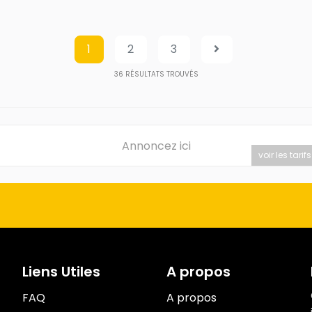
1
2
3
36
RÉSULTATS TROUVÉS
Annoncez ici
voir les tarifs
Liens Utiles
A propos
FAQ
A propos