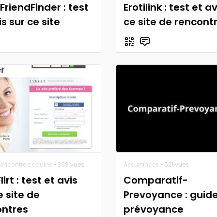
FriendFinder : test
Erotilink : test et a
is sur ce site
ce site de rencont
 rencontre coquine
• 399 vues
Assurances
• 521 vues
irt : test et avis
Comparatif-
e site de
Prevoyance : guid
ontres
prévoyance