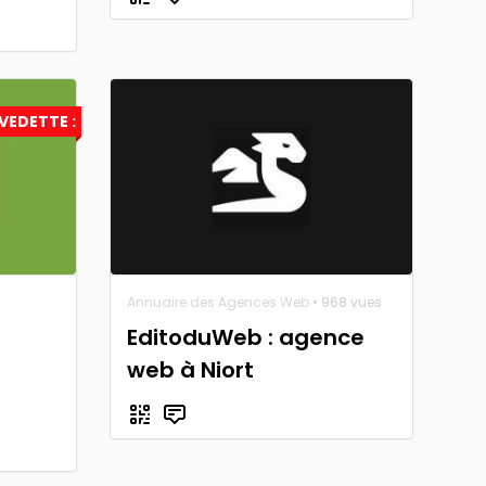
VEDETTE :
Annuaire des Agences Web
• 968 vues
EditoduWeb : agence
web à Niort