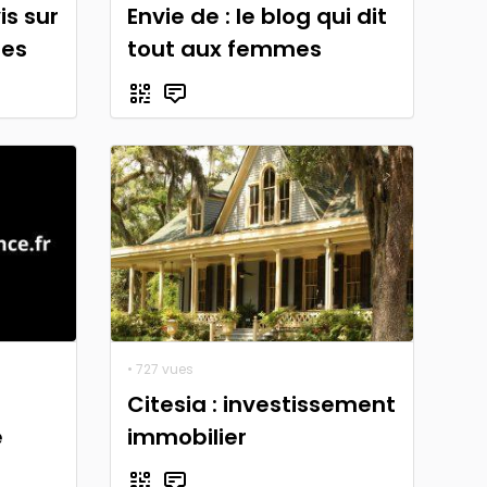
vis sur
Envie de : le blog qui dit
res
tout aux femmes
• 727 vues
Citesia : investissement
e
immobilier