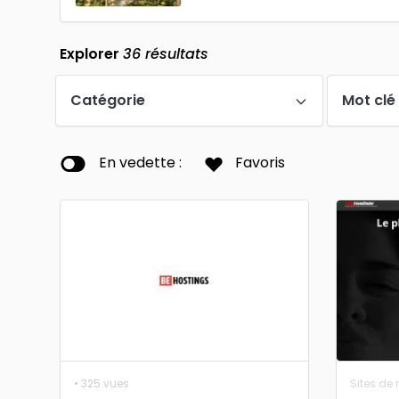
Explorer
36
résultats
Catégorie
Mot clé
En vedette :
Favoris
• 325 vues
Sites de