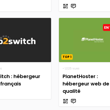
EN 
TOP 1
es
• 1,025 vues
tch : hébergeur
PlanetHoster :
français
hébergeur web de
qualité