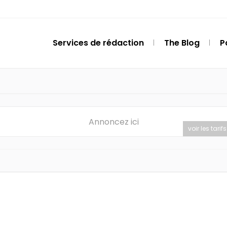
Services de rédaction
The Blog
P
Annoncez ici
voir les tarifs