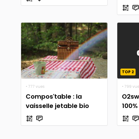
TOP 2
• 777 vues
• 799 vu
Compos'table : la
O2swi
vaisselle jetable bio
100% 