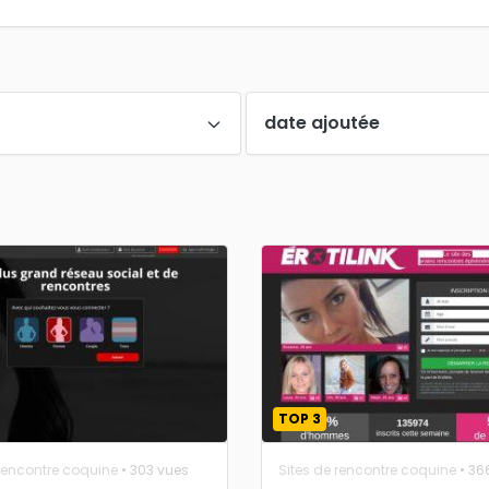
date ajoutée
TOP 3
 rencontre coquine
• 303 vues
Sites de rencontre coquine
• 36