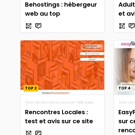
Behostings : hébergeur
Adult
web au top
et av
TOP 2
TOP 4
Sites de rencontre coquine
• 418 vues
Sites de
Rencontres Locales :
EasyFl
test et avis sur ce site
sur c
renc