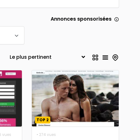
Annonces sponsorisées
TOP 2
6 vues
• 274 vues