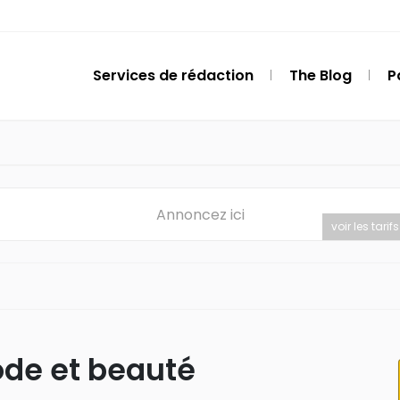
Services de rédaction
The Blog
P
Annoncez ici
voir les tarifs
ode et beauté