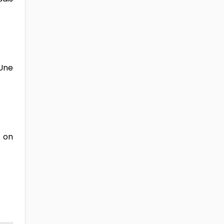
 Une
, on