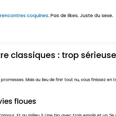
s rencontres coquines
. Pas de likes. Juste du sexe.
re classiques : trop sérieus
romesses. Mais au lieu de finir tout nu, vous finissez en t
vies floues
amour. Et au milieu ? Une bio avec trois emojis et un “je 