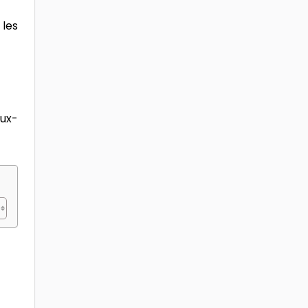
 les
aux-