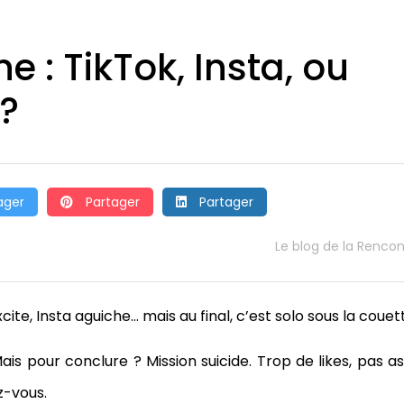
 : TikTok, Insta, ou
 ?
ager
Partager
Partager
Le blog de la Rencon
cite, Insta aguiche… mais au final, c’est solo sous la couet
is pour conclure ? Mission suicide. Trop de likes, pas a
z-vous.