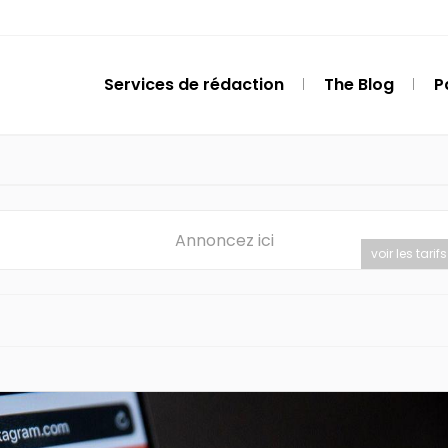
Services de rédaction
The Blog
P
Annoncez ici
voir les tarifs